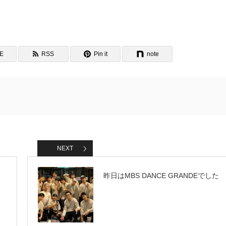
NE
RSS
Pin it
note
NEXT
昨日はMBS DANCE GRANDEでした