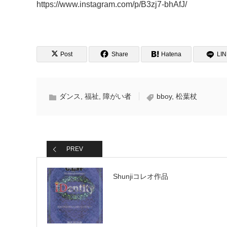
https://www.instagram.com/p/B3zj7-bhAfJ/
Post
Share
Hatena
LI
ダンス
,
福祉
,
障がい者
bboy
,
松葉杖
PREV
Shunjiコレオ作品