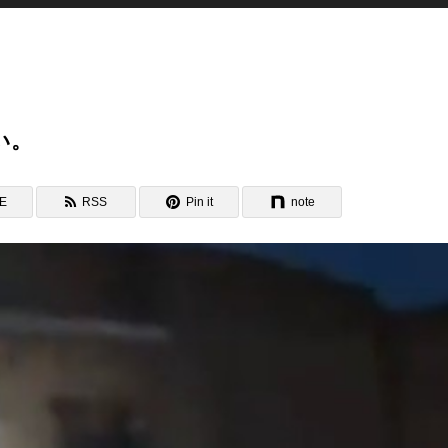
い。
NE
RSS
Pin it
note