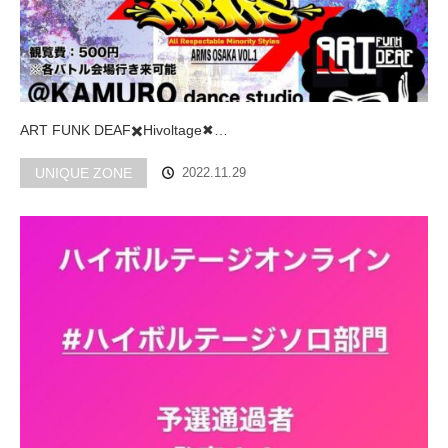
ART FUNK DEAF✖️Hivoltage✖…
UNIQUE ZONE
2022.11.29