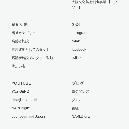
大阪文化芸術創出事業 【ジグ
ソー】
福祉活動
SNS
福祉カテゴリー
instagram
高齢者施設
tiktok
健康運動としてのタット
facebook
高齢者施設でのタット運動
twitter
障がい者
YOUTUBE
ブログ
YOZIGENZ
ヨジゲンズ
shunji takahashi
ダンス
NARI Digitz
福祉
openyourmind Japan
NARI.Digitz