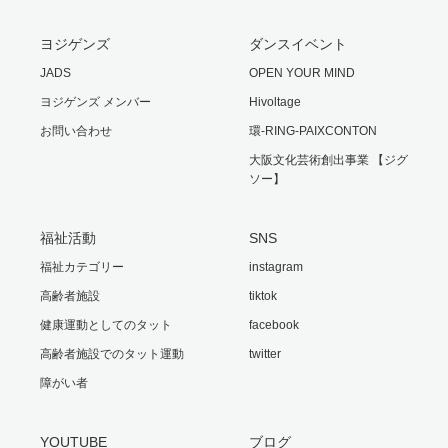
ヨジゲンズ
ダンスイベント
JADS
OPEN YOUR MIND
ヨジゲンズ メンバー
Hivoltage
お問い合わせ
環-RING-PAIXCONTON
大阪文化芸術創出事業 【ジグ
ソー】
福祉活動
SNS
福祉カテゴリー
instagram
高齢者施設
tiktok
健康運動としてのタット
facebook
高齢者施設でのタット運動
twitter
障がい者
YOUTUBE
ブログ