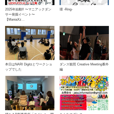
2025年始動‼️ 〜マニアックダン
環 -Ring-
サー発掘イベント〜
【ManiaXz…
本日はNARI Digitzとワークショ
ダンス観照 Creative Meeting番外
ップでした
編