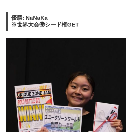
優勝: NaNaKa
※世界大会🌍シード権GET