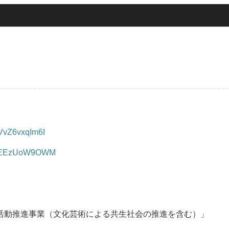
e/VvZ6vxqIm6I
be/xEEzUoW9OWM
活動推進事業（文化芸術による共生社会の推進を含む）」