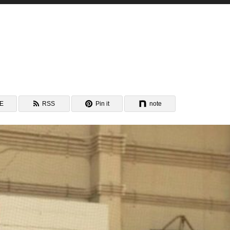
NE
RSS
Pin it
note