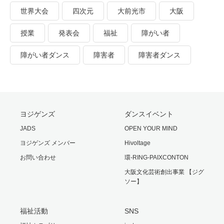
世界大会
四次元
大前光市
大阪
授業
発表会
福祉
障がい者
障がい者ダンス
障害者
障害者ダンス
ヨジゲンズ
ダンスイベント
JADS
OPEN YOUR MIND
ヨジゲンズ メンバー
Hivoltage
お問い合わせ
環-RING-PAIXCONTON
大阪文化芸術創出事業 【ジグ
ソー】
福祉活動
SNS