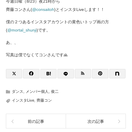
今週日曜（8/23）夜21時から
齊藤コンさん(
@consaitoh
)とインスタLiveします！！
僕の２つあるインスタアカウントの黄色いトップ画の方
(
@mortal_shunji
)です。
あ、、
写真は僕でなくてコンさんです🙏
ダンス
,
メンバー個人
,
俊二
インスタLive
,
齊藤コン
前の記事
次の記事