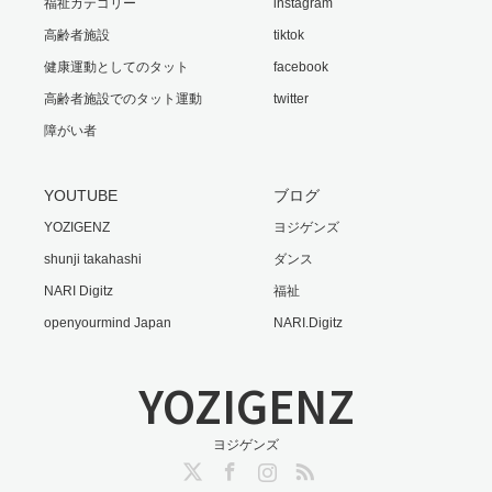
福祉カテゴリー
instagram
高齢者施設
tiktok
健康運動としてのタット
facebook
高齢者施設でのタット運動
twitter
障がい者
YOUTUBE
ブログ
YOZIGENZ
ヨジゲンズ
shunji takahashi
ダンス
NARI Digitz
福祉
openyourmind Japan
NARI.Digitz
YOZIGENZ
ヨジゲンズ
Twitter
Facebook
Instagram
RSS