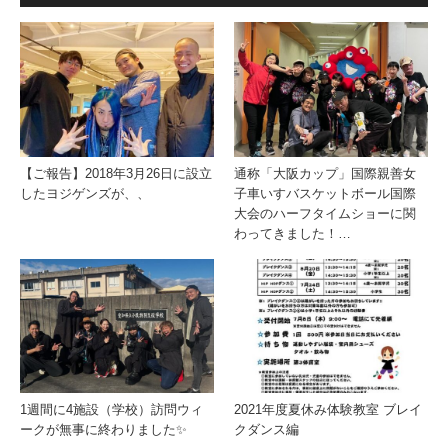
【ご報告】2018年3月26日に設立
通称「大阪カップ」国際親善女
したヨジゲンズが、、
子車いすバスケットボール国際
大会のハーフタイムショーに関
わってきました！…
1週間に4施設（学校）訪問ウィ
2021年度夏休み体験教室 ブレイ
ークが無事に終わりました✨
クダンス編