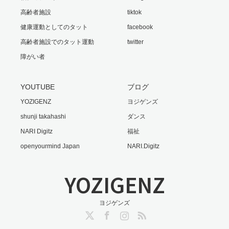
高齢者施設
tiktok
健康運動としてのタット
facebook
高齢者施設でのタット運動
twitter
障がい者
YOUTUBE
ブログ
YOZIGENZ
ヨジゲンズ
shunji takahashi
ダンス
NARI Digitz
福祉
openyourmind Japan
NARI.Digitz
YOZIGENZ
ヨジゲンズ
Twitter
Facebook
Instagram
RSS