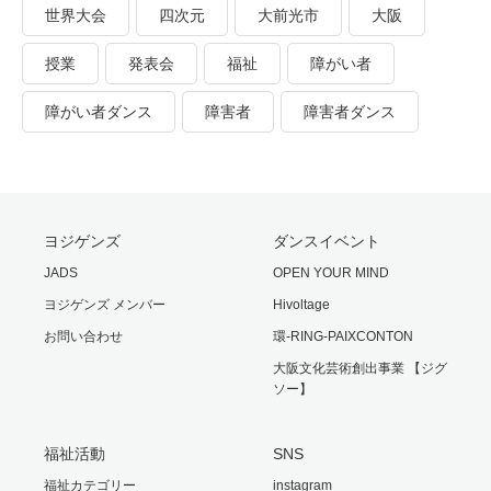
世界大会
四次元
大前光市
大阪
授業
発表会
福祉
障がい者
障がい者ダンス
障害者
障害者ダンス
ヨジゲンズ
ダンスイベント
JADS
OPEN YOUR MIND
ヨジゲンズ メンバー
Hivoltage
お問い合わせ
環-RING-PAIXCONTON
大阪文化芸術創出事業 【ジグ
ソー】
福祉活動
SNS
福祉カテゴリー
instagram