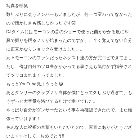
写真を🤣笑
数年ぶりに会うメンバーもいましたが、何一つ変わってなかった
ので懐かしさも感じなかったです笑
DJタイムにはモーコンの昔のショーで使った曲がかかる度に即
興で振りを踊るノリが始まったのですが、、全く覚えてない自分
に正直かなりショックを受けました。。
元々モーコンのファンだったネクスト達の方が完コピできてまし
たし、俺は自分のソロ曲がかかってる事さえも気付かず指差され
てツッコまれまくってました。
もっとYouTube見ようっと😂
あとダンサーのクラブノリ自体が僕にとって久しぶり過ぎて、も
うずっと大音量を浴びてるだけで幸せでした。
やっぱり自分がダンサーだという事を再確認できたので、また頑
張っていけます！
色んな人に祝福の言葉もいただいたので、素直にありがとうござ
います✨そして、おめでとう‼️