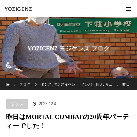
YOZIGENZ
YOZIGENZ ヨジゲンズ ブログ
ホーム
ブログ
ダンス
,
ダンスイベント
,
メンバー個人
,
俊二
昨日
はMORTAL COMBATの20周年パーティーでした！
ダンス
2023.12.4
昨日はMORTAL COMBATの20周年パーテ
ィーでした！