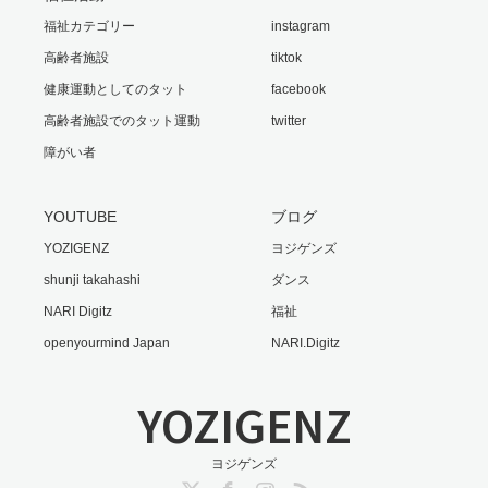
福祉カテゴリー
instagram
高齢者施設
tiktok
健康運動としてのタット
facebook
高齢者施設でのタット運動
twitter
障がい者
YOUTUBE
ブログ
YOZIGENZ
ヨジゲンズ
shunji takahashi
ダンス
NARI Digitz
福祉
openyourmind Japan
NARI.Digitz
YOZIGENZ
ヨジゲンズ
Twitter
Facebook
Instagram
RSS