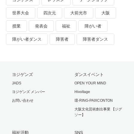
世界大会
四次元
大前光市
大阪
授業
発表会
福祉
障がい者
障がい者ダンス
障害者
障害者ダンス
ヨジゲンズ
ダンスイベント
JADS
OPEN YOUR MIND
ヨジゲンズ メンバー
Hivoltage
お問い合わせ
環-RING-PAIXCONTON
大阪文化芸術創出事業 【ジグ
ソー】
福祉活動
SNS