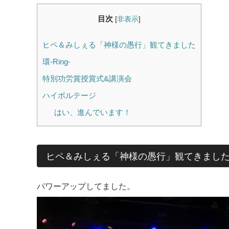
目次
[
非表示
]
ヒペ＆みしぇる「神様の愚行」観てきました
環-Ring-
特別功労賞授賞式&講演会
ハイボルテージ
はい、進んでいます！
ヒペ＆みしぇる「神様の愚行」観てきまし
パワーアップしてました。