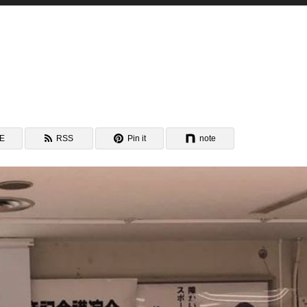
NE
RSS
Pin it
note