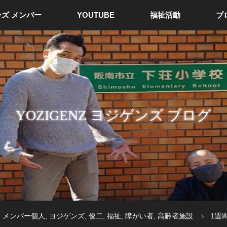
ズ メンバー
YOUTUBE
福祉活動
ブ
YOZIGENZ ヨジゲンズ ブログ
,
メンバー個人
,
ヨジゲンズ
,
俊二
,
福祉
,
障がい者
,
高齢者施設
1週