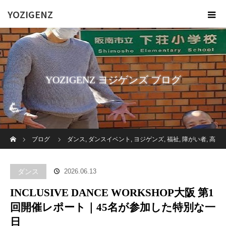
YOZIGENZ
YOZIGENZ ヨジゲンズ ブログ
ホーム
ブログ
ダンス
,
ダンスイベント
,
ヨジゲンズ
,
福祉
,
障がい者
,
高
齢者施設
INCLUSIVE DANCE WORKSHOP大阪 第1回開催レポート｜
ダンス
2026.06.13
45名が参加した特別な一日
INCLUSIVE DANCE WORKSHOP大阪 第1
回開催レポート｜45名が参加した特別な一
日