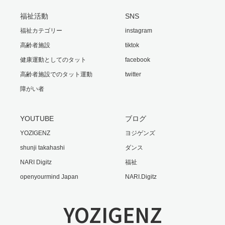
福祉活動
SNS
福祉カテゴリー
instagram
高齢者施設
tiktok
健康運動としてのタット
facebook
高齢者施設でのタット運動
twitter
障がい者
YOUTUBE
ブログ
YOZIGENZ
ヨジゲンズ
shunji takahashi
ダンス
NARI Digitz
福祉
openyourmind Japan
NARI.Digitz
YOZIGENZ