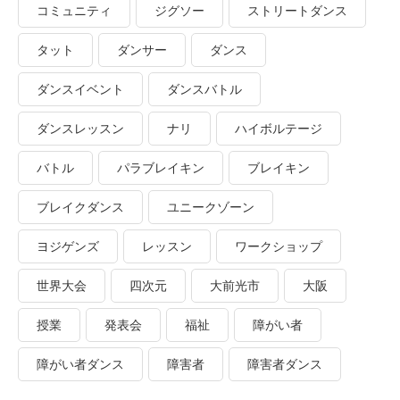
コミュニティ
ジグソー
ストリートダンス
タット
ダンサー
ダンス
ダンスイベント
ダンスバトル
ダンスレッスン
ナリ
ハイボルテージ
バトル
パラブレイキン
ブレイキン
ブレイクダンス
ユニークゾーン
ヨジゲンズ
レッスン
ワークショップ
世界大会
四次元
大前光市
大阪
授業
発表会
福祉
障がい者
障がい者ダンス
障害者
障害者ダンス