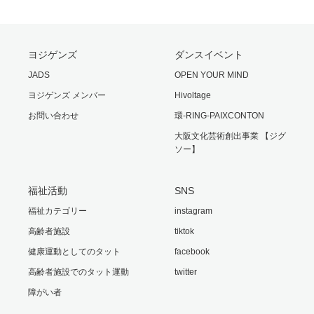
ヨジゲンズ
ダンスイベント
JADS
OPEN YOUR MIND
ヨジゲンズ メンバー
Hivoltage
お問い合わせ
環-RING-PAIXCONTON
大阪文化芸術創出事業 【ジグ
ソー】
福祉活動
SNS
福祉カテゴリー
instagram
高齢者施設
tiktok
健康運動としてのタット
facebook
高齢者施設でのタット運動
twitter
障がい者