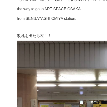
the way to go to ART SPACE OSAKA
from SENBAYASHI-OMIYA station.
改札を出たら左！！