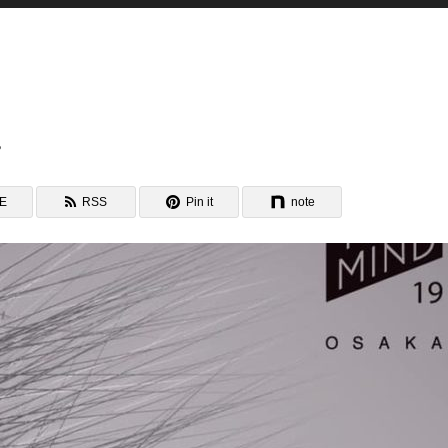
。
NE
RSS
Pin it
note