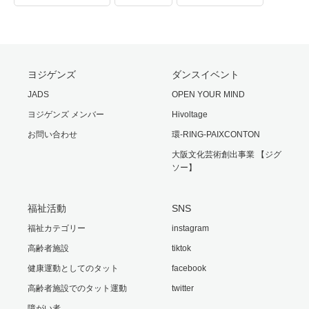
ヨジゲンズ
ダンスイベント
JADS
OPEN YOUR MIND
ヨジゲンズ メンバー
Hivoltage
お問い合わせ
環-RING-PAIXCONTON
大阪文化芸術創出事業 【ジグ
ソー】
福祉活動
SNS
福祉カテゴリー
instagram
高齢者施設
tiktok
健康運動としてのタット
facebook
高齢者施設でのタット運動
twitter
障がい者