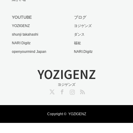
YOUTUBE
ブログ
YOZIGENZ
ヨジゲンズ
shunji takahashi
ダンス
NARI Digitz
福祉
openyourmind Japan
NARI.Digitz
YOZIGENZ
ヨジゲンズ
Twitter
Facebook
Instagram
RSS
Copyright ©
YOZIGENZ