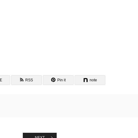
NE
RSS
Pin it
note
NEXT