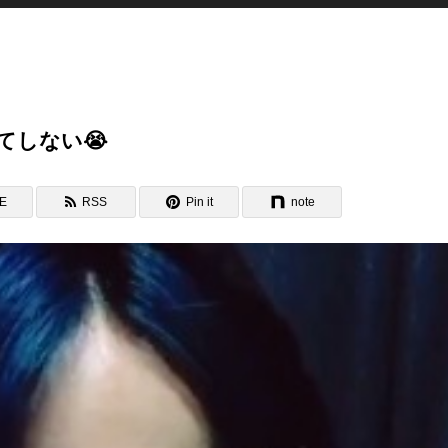
果てしない😭
NE
RSS
Pin it
note