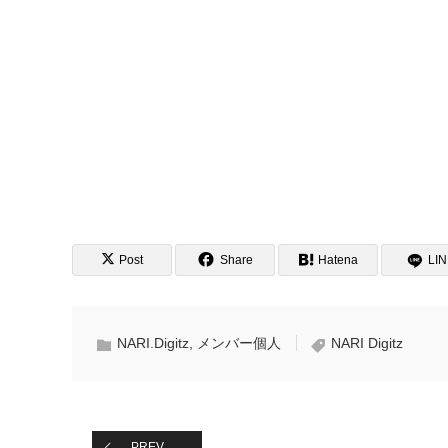
Post
Share
Hatena
LI
NARI.Digitz
,
メンバー個人
NARI Digitz
PREV