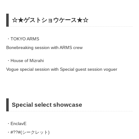
☆★ゲストショウケース★☆
・TOKYO ARMS
Bonebreaking session with ARMS crew
・House of Mizrahi
Vogue special session with Special guest session voguer
Special select showcase
・EnclavE
・#??#(シークレット)