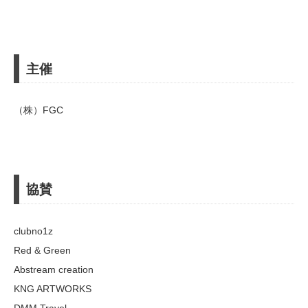
主催
（株）FGC
協賛
clubno1z
Red & Green
Abstream creation
KNG ARTWORKS
DMM Travel