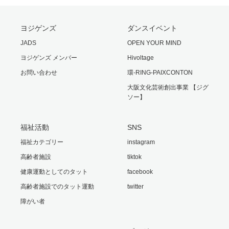
ヨジゲンズ
ダンスイベント
JADS
OPEN YOUR MIND
ヨジゲンズ メンバー
Hivoltage
お問い合わせ
環-RING-PAIXCONTON
大阪文化芸術創出事業 【ジグ
ソー】
福祉活動
SNS
福祉カテゴリー
instagram
高齢者施設
tiktok
健康運動としてのタット
facebook
高齢者施設でのタット運動
twitter
障がい者