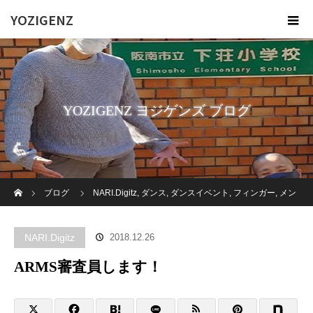
YOZIGENZ
YOZIGENZ ヨジゲンズ ブログ
ホーム
ブログ
NARI.Digitz
,
ダンス
,
ダンスイベント
,
フィンガー
,
メン
バー個人
,
俊二
ARMS審査員します！
NARI.Digitz
2018.12.26
ARMS審査員します！