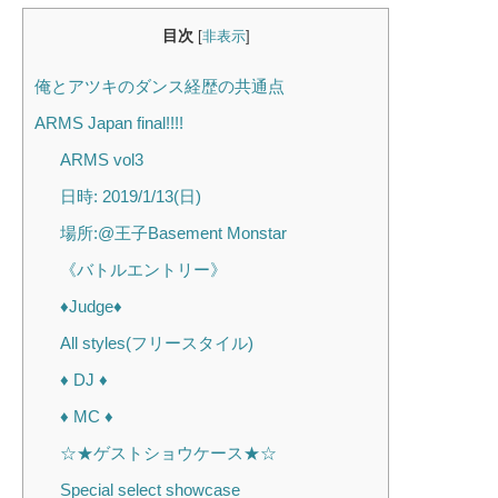
目次
[
非表示
]
俺とアツキのダンス経歴の共通点
ARMS Japan final!!!!
ARMS vol3
日時: 2019/1/13(日)
場所:@王子Basement Monstar
《バトルエントリー》
♦︎Judge♦︎
All styles(フリースタイル)
♦︎ DJ ♦︎
♦︎ MC ♦︎
☆★ゲストショウケース★☆
Special select showcase