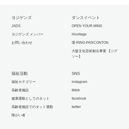
ヨジゲンズ
ダンスイベント
JADS
OPEN YOUR MIND
ヨジゲンズ メンバー
Hivoltage
お問い合わせ
環-RING-PAIXCONTON
大阪文化芸術創出事業 【ジグ
ソー】
福祉活動
SNS
福祉カテゴリー
instagram
高齢者施設
tiktok
健康運動としてのタット
facebook
高齢者施設でのタット運動
twitter
障がい者