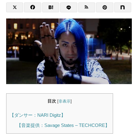
目次
[
非表示
]
【ダンサー：NARI Digitz】
【音楽提供：Savage States – TECHCORE】