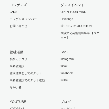
ヨジゲンズ
ダンスイベント
JADS
OPEN YOUR MIND
ヨジゲンズ メンバー
Hivoltage
お問い合わせ
環-RING-PAIXCONTON
大阪文化芸術創出事業 【ジグ
ソー】
福祉活動
SNS
福祉カテゴリー
instagram
高齢者施設
tiktok
健康運動としてのタット
facebook
高齢者施設でのタット運動
twitter
障がい者
YOUTUBE
ブログ
YOZIGENZ
ヨジゲンズ