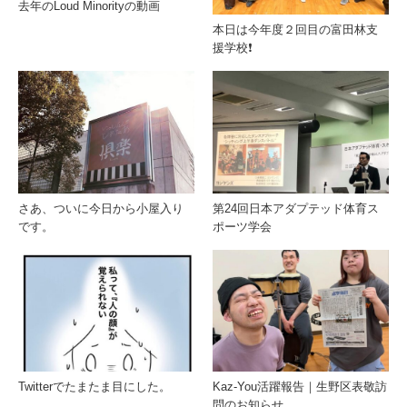
去年のLoud Minorityの動画
本日は今年度２回目の富田林支
援学校❗️
さあ、ついに今日から小屋入り
第24回日本アダプテッド体育ス
です。
ポーツ学会
Twitterでたまたま目にした。
Kaz-You活躍報告｜生野区表敬訪
問のお知らせ