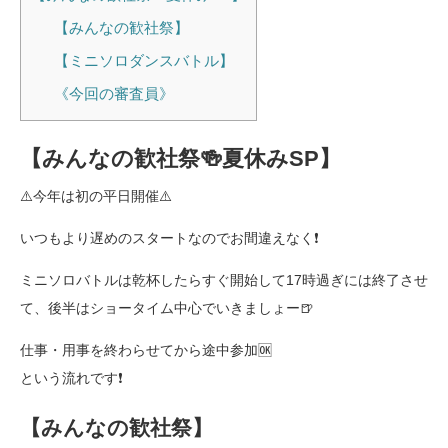
【みんなの歓社祭】
【ミニソロダンスバトル】
《今回の審査員》
【みんなの歓社祭🍻夏休みSP】
⚠️今年は初の平日開催⚠️
いつもより遅めのスタートなのでお間違えなく❗️
ミニソロバトルは乾杯したらすぐ開始して17時過ぎには終了させ
て、後半はショータイム中心でいきましょー🍺
仕事・用事を終わらせてから途中参加🆗
という流れです❗️
【みんなの歓社祭】