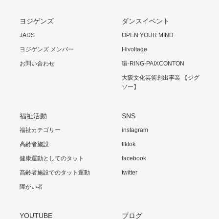
ヨジゲンズ
ダンスイベント
JADS
OPEN YOUR MIND
ヨジゲンズ メンバー
Hivoltage
お問い合わせ
環-RING-PAIXCONTON
大阪文化芸術創出事業 【ジグ
ソー】
福祉活動
SNS
福祉カテゴリー
instagram
高齢者施設
tiktok
健康運動としてのタット
facebook
高齢者施設でのタット運動
twitter
障がい者
YOUTUBE
ブログ