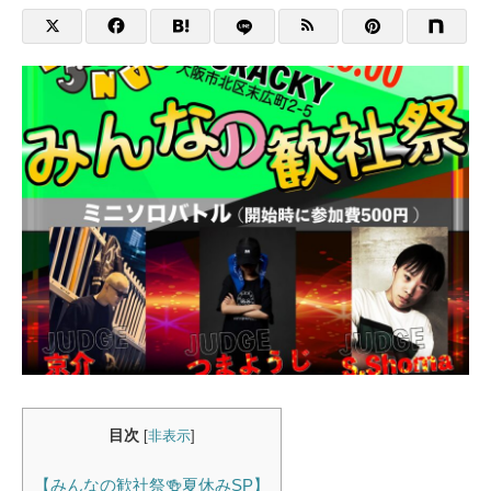
目次
[
非表示
]
【みんなの歓社祭🍻夏休みSP】