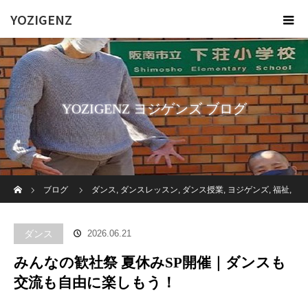
YOZIGENZ
YOZIGENZ ヨジゲンズ ブログ
ホーム
ブログ
ダンス
,
ダンスレッスン
,
ダンス授業
,
ヨジゲンズ
,
福祉
,
障がい者
,
高齢者施設
みんなの歓社祭 夏休みSP開催｜ダンスも交流も
ダンス
2026.06.21
自由に楽しもう！
みんなの歓社祭 夏休みSP開催｜ダンスも
交流も自由に楽しもう！