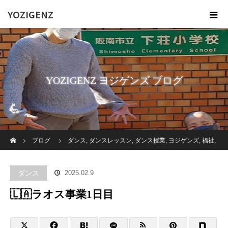
YOZIGENZ
YOZIGENZ ヨジゲンズ ブログ
ホーム
ブログ
ダンス
,
ダンスレッスン
,
ダンス授業
,
ヨジゲンズ
,
福祉
,
障がい者
,
高齢者施設
🇱🇦ラオス事業1日目
ダンス
2025.02.9
🇱🇦ラオス事業1日目