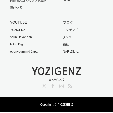
高齢者施設でのタット運動
twitter
障がい者
YOUTUBE
ブログ
YOZIGENZ
ヨジゲンズ
shunji takahashi
ダンス
NARI Digitz
福祉
openyourmind Japan
NARI.Digitz
YOZIGENZ
ヨジゲンズ
Twitter
Facebook
Instagram
RSS
Copyright ©
YOZIGENZ