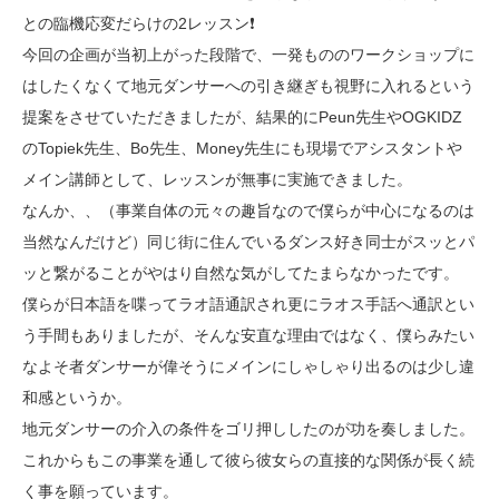
との臨機応変だらけの2レッスン❗️
今回の企画が当初上がった段階で、一発もののワークショップに
はしたくなくて地元ダンサーへの引き継ぎも視野に入れるという
提案をさせていただきましたが、結果的にPeun先生やOGKIDZ
のTopiek先生、Bo先生、Money先生にも現場でアシスタントや
メイン講師として、レッスンが無事に実施できました。
なんか、、（事業自体の元々の趣旨なので僕らが中心になるのは
当然なんだけど）同じ街に住んでいるダンス好き同士がスッとパ
ッと繋がることがやはり自然な気がしてたまらなかったです。
僕らが日本語を喋ってラオ語通訳され更にラオス手話へ通訳とい
う手間もありましたが、そんな安直な理由ではなく、僕らみたい
なよそ者ダンサーが偉そうにメインにしゃしゃり出るのは少し違
和感というか。
地元ダンサーの介入の条件をゴリ押ししたのが功を奏しました。
これからもこの事業を通して彼ら彼女らの直接的な関係が長く続
く事を願っています。