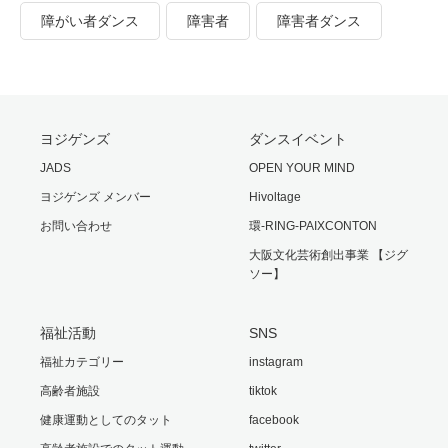
障がい者ダンス
障害者
障害者ダンス
ヨジゲンズ
ダンスイベント
JADS
OPEN YOUR MIND
ヨジゲンズ メンバー
Hivoltage
お問い合わせ
環-RING-PAIXCONTON
大阪文化芸術創出事業 【ジグ
ソー】
福祉活動
SNS
福祉カテゴリー
instagram
高齢者施設
tiktok
健康運動としてのタット
facebook