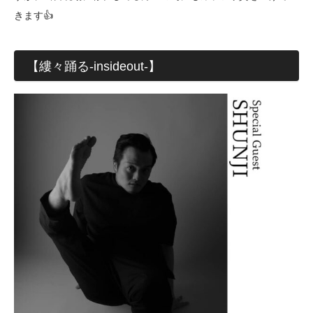
きます👍
【縷々踊る-insideout-】