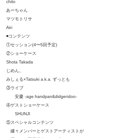
chito
あーちゃん
マツモトリサ
Airi
◾️コンテンツ
①セッション(4〜5回予定)
②ショーケース
Shota Takada
じめん。
みしぇる×Tatsuki a.k.a. ずっとも
③ライブ
安慶 -age.handpan&didgeridoo-
④ゲストショーケース
SHUNJI
⑤スペシャルコンテンツ
縷々メンバーとゲストアーティストが