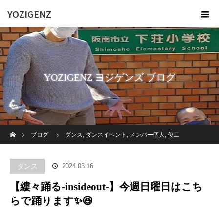
YOZIGENZ
YOZIGENZ ヨジゲンズ ブログ
ホーム
ブログ
ダンス
,
ダンスイベント
,
メンバー個人
,
俊二
【縷々踊る-insideout-】今週日曜日はこちらで踊ります✨😆
ダンス
2024.03.16
【縷々踊る-insideout-】今週日曜日はこち
らで踊ります✨😆