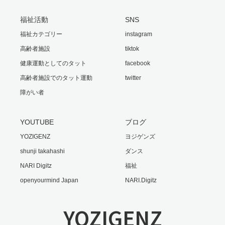
福祉活動
SNS
福祉カテゴリー
instagram
高齢者施設
tiktok
健康運動としてのタット
facebook
高齢者施設でのタット運動
twitter
障がい者
YOUTUBE
ブログ
YOZIGENZ
ヨジゲンズ
shunji takahashi
ダンス
NARI Digitz
福祉
openyourmind Japan
NARI.Digitz
YOZIGENZ