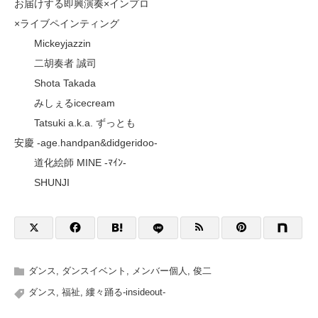
お届けする即興演奏×インプロ
×ライブペインティング
Mickeyjazzin
二胡奏者 誠司
Shota Takada
みしぇるicecream
Tatsuki a.k.a. ずっとも
安慶 -age.handpan&didgeridoo-
道化絵師 MINE -ﾏｲﾝ-
SHUNJI
ダンス
,
ダンスイベント
,
メンバー個人
,
俊二
ダンス
,
福祉
,
縷々踊る-insideout-