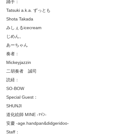
踊手：
Tatsuki a.k.a. ずっとも
Shota Takada
みしぇるicecream
じめん。
あーちゃん
奏者：
Mickeyjazzin
二胡奏者 誠司
読経：
SO-BOW
Special Guest：
SHUNJI
道化絵師 MINE -ﾏｲﾝ-
安慶 -age.handpan&didgeridoo-
Staff：