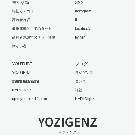
福祉活動
SNS
福祉カテゴリー
instagram
高齢者施設
tiktok
健康運動としてのタット
facebook
高齢者施設でのタット運動
twitter
障がい者
YOUTUBE
ブログ
YOZIGENZ
ヨジゲンズ
shunji takahashi
ダンス
NARI Digitz
福祉
openyourmind Japan
NARI.Digitz
YOZIGENZ
ヨジゲンズ