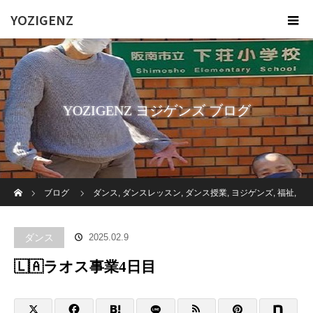
YOZIGENZ
YOZIGENZ ヨジゲンズ ブログ
ホーム
ブログ
ダンス
,
ダンスレッスン
,
ダンス授業
,
ヨジゲンズ
,
福祉
,
障がい者
,
高齢者施設
🇱🇦ラオス事業4日目
ダンス
2025.02.9
🇱🇦ラオス事業4日目