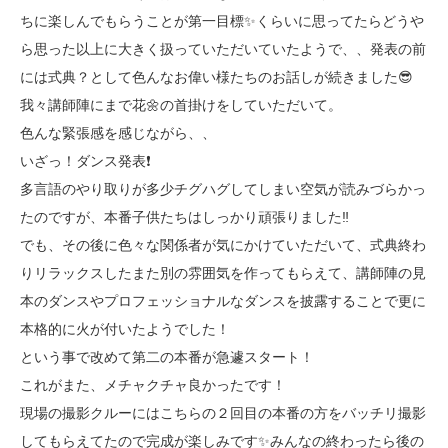
ちに楽しんでもらうことが第一目標✨くらいに思ってたらどうや
ら思った以上に大きく扱っていただいていたようで、、発表の前
には式典？として色んなお偉い様たちのお話しが続きました😎
我々講師陣にまで花🌼の首掛けをしていただいて。
色んな緊張感を感じながら、、
いざっ！ダンス発表❗️
多言語のやり取りが多少チグハグしてしまい空気が読みづらかっ
たのですが、本番子供たちはしっかり頑張りました‼️
でも、その後に色々な関係者が気にかけていただいて、式典終わ
りリラックスしたまた別の雰囲気を作ってもらえて、講師陣の見
本のダンスやプロフェッショナルなダンスを披露することで更に
本格的に火が付いたようでした！
という事で改めて第二の本番が急遽スタート！
これがまた、メチャクチャ良かったです！
現場の撮影クルーにはこちらの２回目の本番の方をバッチリ撮影
してもらえてたので完成が楽しみです✨みんなの終わったら後の