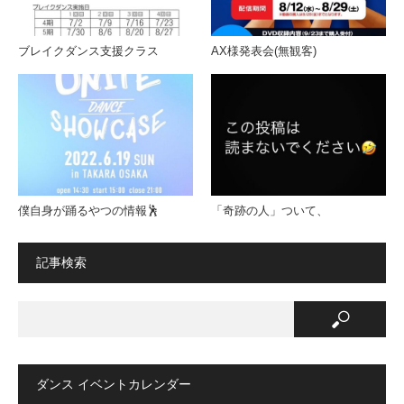
ブレイクダンス支援クラス
AX様発表会(無観客)
僕自身が踊るやつの情報🕺
「奇跡の人」ついて、
記事検索
ダンス イベントカレンダー