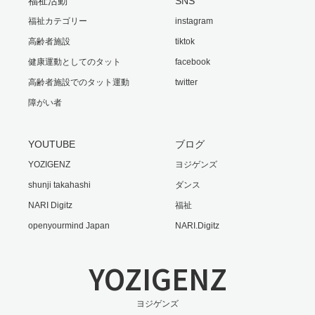
福祉活動
SNS
福祉カテゴリー
instagram
高齢者施設
tiktok
健康運動としてのタット
facebook
高齢者施設でのタット運動
twitter
障がい者
YOUTUBE
ブログ
YOZIGENZ
ヨジゲンズ
shunji takahashi
ダンス
NARI Digitz
福祉
openyourmind Japan
NARI.Digitz
YOZIGENZ
ヨジゲンズ
Twitter
Facebook
Instagram
RSS