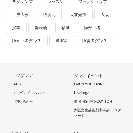
ヨジゲンズ
レッスン
ワークショップ
世界大会
四次元
大前光市
大阪
授業
発表会
福祉
障がい者
障がい者ダンス
障害者
障害者ダンス
ヨジゲンズ
ダンスイベント
JADS
OPEN YOUR MIND
ヨジゲンズ メンバー
Hivoltage
お問い合わせ
環-RING-PAIXCONTON
大阪文化芸術創出事業 【ジグ
ソー】