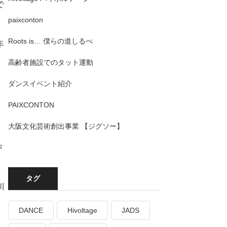
で
paixconton
Roots is… 僕らの道しるべ
手
高齢者施設でのタット運動
ダンスイベント紹介
PAIXCONTON
大阪文化芸術創出事業 【ジグソー】
々
タグ
川
DANCE
Hivoltage
JADS