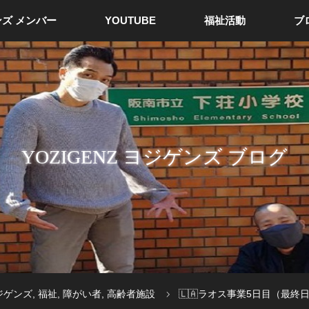
ズ メンバー
YOUTUBE
福祉活動
ブ
YOZIGENZ ヨジゲンズ ブログ
ジゲンズ
,
福祉
,
障がい者
,
高齢者施設
🇱🇦ラオス事業5日目（最終