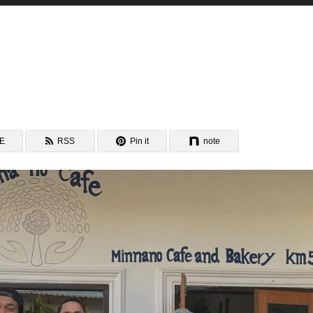
NE
RSS
Pin it
note