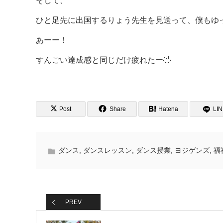
そして、
ひと足先に出国するりょう先生を見送って、僕もゆ
あーー！
すんごい達成感と同じだけ疲れたー🤣
Post
Share
Hatena
LI
ダンス
,
ダンスレッスン
,
ダンス授業
,
ヨジゲンズ
,
福
PREV