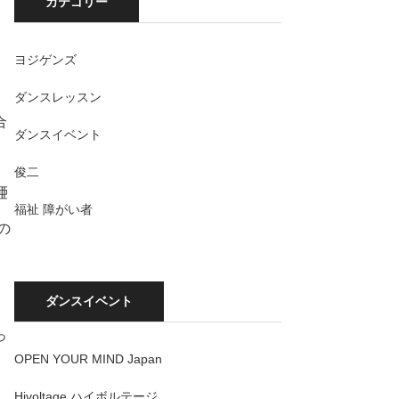
カテゴリー
ヨジゲンズ
ダンスレッスン
合
ダンスイベント
俊二
唖
福祉 障がい者
の
ダンスイベント
っ
OPEN YOUR MIND Japan
Hivoltage ハイボルテージ