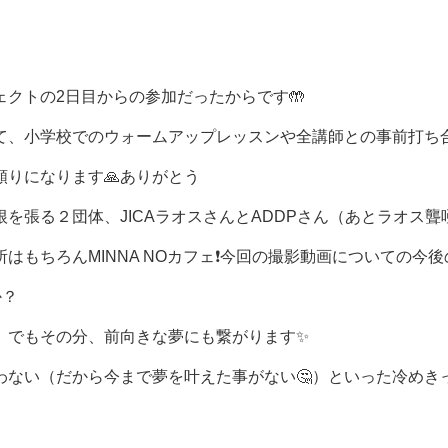
クトの2日目からの参加だったからです🤲
て、小学校でのウォームアップレッスンや全講師との事前打ち
りになります🙏ありがとう
を張る２団体、JICAラオスさんとADDPさん（あとラオス聾
もちろんMINNA NOカフェ❗️今回の撮影動画についての今後
か？
。でもその分、前向きな夢にも繋がります✨
わない（だから今まで夢を叶えた事がない🤔）といった冷めき