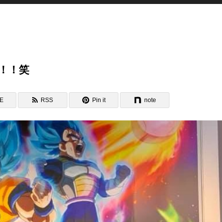
！！笑
NE
RSS
Pin it
note