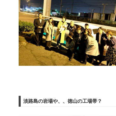
淡路島の岩場や、、徳山の工場帯？