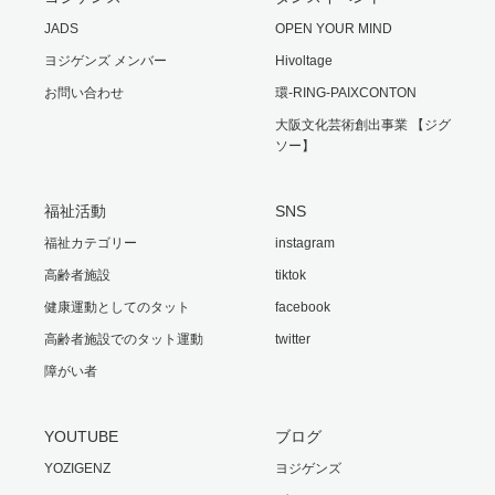
JADS
OPEN YOUR MIND
ヨジゲンズ メンバー
Hivoltage
お問い合わせ
環-RING-PAIXCONTON
大阪文化芸術創出事業 【ジグ
ソー】
福祉活動
SNS
福祉カテゴリー
instagram
高齢者施設
tiktok
健康運動としてのタット
facebook
高齢者施設でのタット運動
twitter
障がい者
YOUTUBE
ブログ
YOZIGENZ
ヨジゲンズ