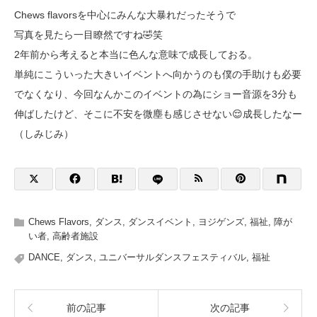
Chews flavorsを中心にみんな大暴れだったそうで
写真を見たら一目瞭然ですね🤣笑
2年前から考えると本当に色んな意味で成長しておる。
単純にこういった大きいイベントへ向かうのも僕の手助けも必要
でなくなり、今回なんかこのイベントの為にショー音源を3分も
伸ばしたけど、そこに不安を微塵も感じさせない😌成長したなー
（しみじみ）
Chews Flavors
,
ダンス
,
ダンスイベント
,
ヨジゲンズ
,
福祉
,
障が
い者
,
高齢者施設
DANCE
,
ダンス
,
ユニバーサルダンスフェスティバル
,
福祉
前の記事
次の記事