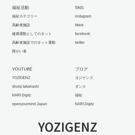
福祉活動
SNS
福祉カテゴリー
instagram
高齢者施設
tiktok
健康運動としてのタット
facebook
高齢者施設でのタット運動
twitter
障がい者
YOUTUBE
ブログ
YOZIGENZ
ヨジゲンズ
shunji takahashi
ダンス
NARI Digitz
福祉
openyourmind Japan
NARI.Digitz
YOZIGENZ