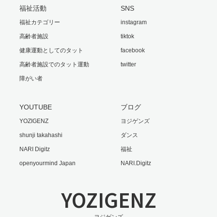
福祉活動
SNS
福祉カテゴリー
instagram
高齢者施設
tiktok
健康運動としてのタット
facebook
高齢者施設でのタット運動
twitter
障がい者
YOUTUBE
ブログ
YOZIGENZ
ヨジゲンズ
shunji takahashi
ダンス
NARI Digitz
福祉
openyourmind Japan
NARI.Digitz
YOZIGENZ