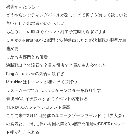
場者がいたらしい
どうやらシッティングバトルが楽しすぎて椅子を買って欲しいと
言いだした出場者がいたらしい
ちなみにこの時点でイベント終了予定時間過ぎてます
まさかのNaNaKaが２部門で決勝進出したため決勝戦の順番が急
遽変更
しかも両部門とも優勝
決勝戦は全て流石で全員立役者で全員が主人公でした
King A→as→☆の気合い凄すぎ
Mizukingはトーマスが凄すぎて頭打つ
ラストムーブでA→as→☆がモンスターを取り出す
最後MCキイチ疲れすぎてイベント名忘れる
YURIさんのジャッジコメント最高
ここで来年2月11日開催のユニークゾーンワールド（世界大会）
の発表と、それに伴い今回の障がい者部門優勝のDIVERzへシー
ド権が与えられる