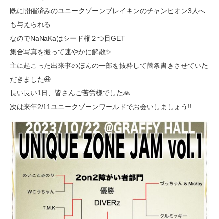
既に開催済みのユニークゾーンブレイキンのチャンピオン3人へ
も与えられる
なのでNaNaKaはシード権２つ目GET
集合写真を撮って速やかに解散✨
主に起こった出来事のほんの一部を抜粋して箇条書きさせていた
だきました😆
長い長い1日、皆さんご苦労様でした🙏
次は来年2/11ユニークゾーンワールドでお会いしましょう‼