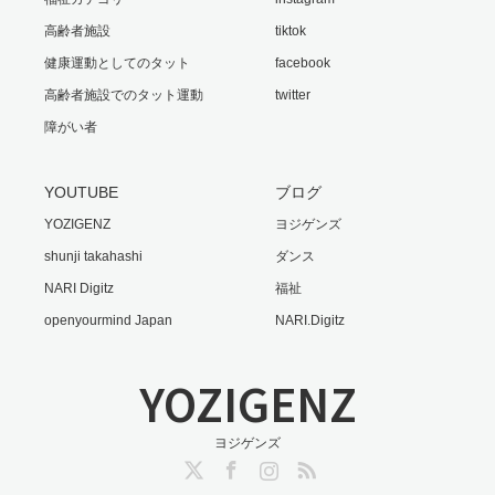
高齢者施設
tiktok
健康運動としてのタット
facebook
高齢者施設でのタット運動
twitter
障がい者
YOUTUBE
ブログ
YOZIGENZ
ヨジゲンズ
shunji takahashi
ダンス
NARI Digitz
福祉
openyourmind Japan
NARI.Digitz
YOZIGENZ
ヨジゲンズ
Twitter
Facebook
Instagram
RSS