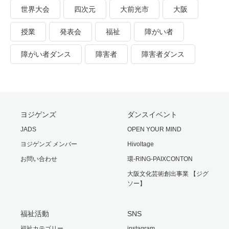
世界大会
四次元
大前光市
大阪
授業
発表会
福祉
障がい者
障がい者ダンス
障害者
障害者ダンス
ヨジゲンズ
ダンスイベント
JADS
OPEN YOUR MIND
ヨジゲンズ メンバー
Hivoltage
お問い合わせ
環-RING-PAIXCONTON
大阪文化芸術創出事業 【ジグ
ソー】
福祉活動
SNS
福祉カテゴリー
instagram