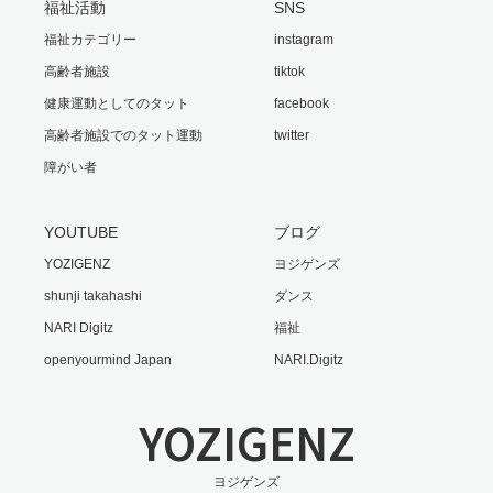
福祉活動
SNS
福祉カテゴリー
instagram
高齢者施設
tiktok
健康運動としてのタット
facebook
高齢者施設でのタット運動
twitter
障がい者
YOUTUBE
ブログ
YOZIGENZ
ヨジゲンズ
shunji takahashi
ダンス
NARI Digitz
福祉
openyourmind Japan
NARI.Digitz
YOZIGENZ
ヨジゲンズ