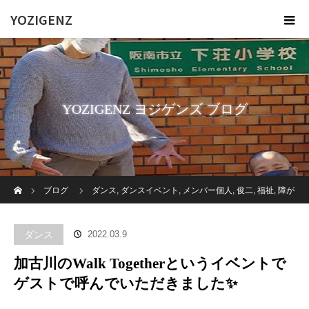
YOZIGENZ
YOZIGENZ ヨジゲンズ ブログ
ホーム
ブログ
ダンス
,
ダンスイベント
,
メンバー個人
,
俊二
,
福祉
,
障が
い者
,
高齢者施設
加古川のWalk Togetherというイベントでゲストで呼
ダンス
2022.03.9
んでいただきました✨
加古川のWalk Togetherというイベントで
ゲストで呼んでいただきました✨