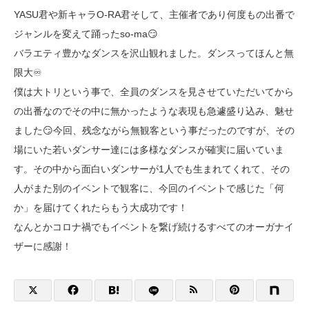
YASU君や新キャラO-RA君そして、主催者であり何度もの出番で
ジャンルを変えて踊ったso-ma😏
バラエティ豊かなダンスを沢山観れました。ダンスってほんと無
限大♾
僕は大トリという事で、全員のダンスを見させていただいてから
の出番なのでその中に無かったような表現も急遽盛り込み、魅せ
ました😏今回、残念ながら無観客という事だったのですが、その
場にいた若いダンサー達には多様なダンスが確実に届いていま
す。その中から面白いダンサーが1人でも生まれてくれて、その
人がまた別のイベントで観客に、今回のイベントで感じた「何
か」を届けてくれたらもう大成功です！
なんとかコロナ禍でもイベントを繋げ続けるすべてのオーガナイ
ザーに感謝！