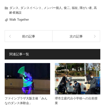
ダンス
,
ダンスイベント
,
メンバー個人
,
俊二
,
福祉
,
障がい者
,
高
齢者施設
Walk Together
前の記事
次の記事
関連記事一覧
ファインプラザ大阪主催「みん
堺市立庭代台小学校への出前授
なのダンス体験会」
業