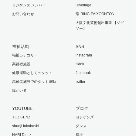
ヨジゲンズ メンバー
Hivoltage
お問い合わせ
環-RING-PAIXCONTON
大阪文化芸術創出事業 【ジグ
ソー】
福祉活動
SNS
福祉カテゴリー
instagram
高齢者施設
tiktok
健康運動としてのタット
facebook
高齢者施設でのタット運動
twitter
障がい者
YOUTUBE
ブログ
YOZIGENZ
ヨジゲンズ
shunji takahashi
ダンス
NARI Digitz
福祉