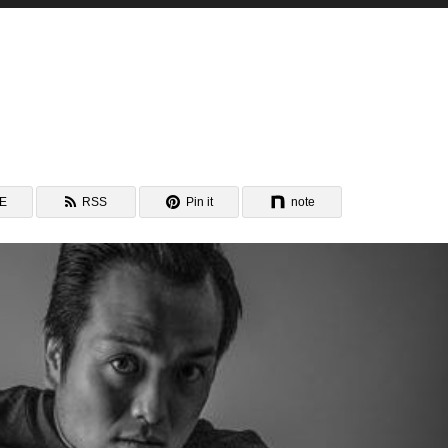
NE
RSS
Pin it
note