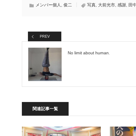
メンバー個人
,
俊二
写真
,
大前光市
,
感謝
,
田中
PREV
No limit about human.
関連記事一覧