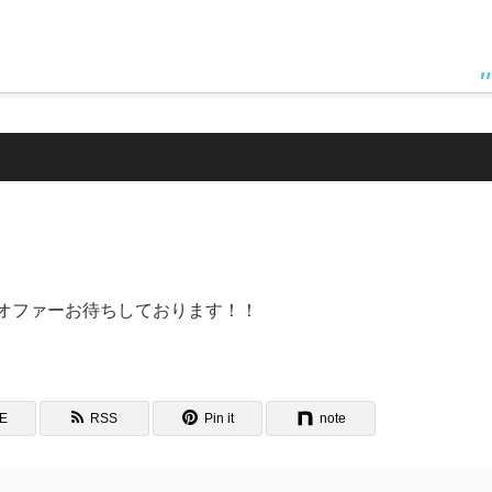
」オファーお待ちしております！！
NE
RSS
Pin it
note