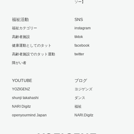
ソー】
福祉活動
SNS
福祉カテゴリー
instagram
高齢者施設
tiktok
健康運動としてのタット
facebook
高齢者施設でのタット運動
twitter
障がい者
YOUTUBE
ブログ
YOZIGENZ
ヨジゲンズ
shunji takahashi
ダンス
NARI Digitz
福祉
openyourmind Japan
NARI.Digitz