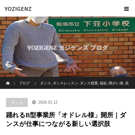
YOZIGENZ
YOZIGENZ ヨジゲンズ ブログ
ホーム
ブログ
ダンス
,
ダンスレッスン
,
ダンス授業
,
福祉
,
障がい者
,
高
齢者施設
踊れるB型事業所「オドレル様」開所｜ダンスが仕事につな
ダンス
2026.01.12
がる新しい選択肢
踊れるB型事業所「オドレル様」開所｜ダ
ンスが仕事につながる新しい選択肢