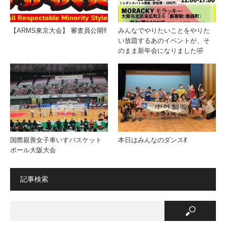
【ARMS東京大会】 審査員公開‼️
みんなでやりたいことをやりた
い放題するあのイベントが、そ
のまま新年会になりました🤣
国際親善女子車いすバスケット
本日はみんなのダンス💃
ボール大阪大会
記事検索