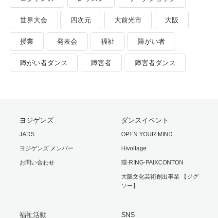
世界大会
四次元
大前光市
大阪
授業
発表会
福祉
障がい者
障がい者ダンス
障害者
障害者ダンス
ヨジゲンズ
ダンスイベント
JADS
OPEN YOUR MIND
ヨジゲンズ メンバー
Hivoltage
お問い合わせ
環-RING-PAIXCONTON
大阪文化芸術創出事業 【ジグ
ソー】
福祉活動
SNS