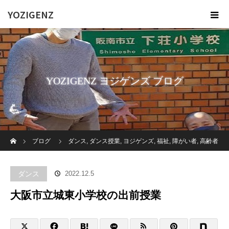
YOZIGENZ
YOZIGENZ ヨジゲンズ ブログ
ホーム
ブログ
ダンス
,
ダンス授業
,
ヨジゲンズ
,
福祉
,
障がい者
,
高齢者
施設
大阪市立城東小学校の出前授業
ダンス
2022.12.5
大阪市立城東小学校の出前授業