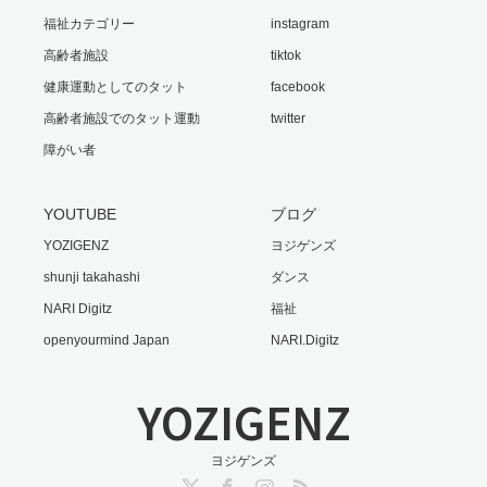
福祉カテゴリー
instagram
高齢者施設
tiktok
健康運動としてのタット
facebook
高齢者施設でのタット運動
twitter
障がい者
YOUTUBE
ブログ
YOZIGENZ
ヨジゲンズ
shunji takahashi
ダンス
NARI Digitz
福祉
openyourmind Japan
NARI.Digitz
YOZIGENZ
ヨジゲンズ
Twitter
Facebook
Instagram
RSS