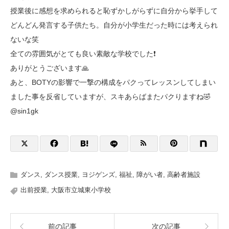
授業後に感想を求められると恥ずかしがらずに自分から挙手して
どんどん発言する子供たち。自分が小学生だった時には考えられ
ないな笑
全ての雰囲気がとても良い素敵な学校でした❗️
ありがとうございます🙏
あと、BOTYの影響で一撃の構成をパクってレッスンしてしまい
ました事を反省していますが、スキあらばまたパクりますね🤣
@sin1gk
ダンス
,
ダンス授業
,
ヨジゲンズ
,
福祉
,
障がい者
,
高齢者施設
出前授業
,
大阪市立城東小学校
前の記事
次の記事