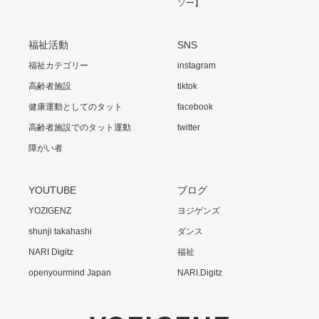
ソー】
福祉活動
SNS
福祉カテゴリー
instagram
高齢者施設
tiktok
健康運動としてのタット
facebook
高齢者施設でのタット運動
twitter
障がい者
YOUTUBE
ブログ
YOZIGENZ
ヨジゲンズ
shunji takahashi
ダンス
NARI Digitz
福祉
openyourmind Japan
NARI.Digitz