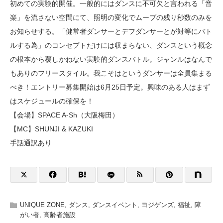
初めての実験的開催。一般的にはダンスに不可欠と言われる「音
楽」を流さない空間にて、照明の変化でムーブの残り秒数のみを
お知らせする。「健常者ダンサーとデフダンサーとが対等にバト
ルする為」のコンセプトだけには収まらない、ダンスという概念
の根本から覆しかねない実験的ダンスバトル。ジャンルはなんで
もありのフリースタイル。我こそはというダンサーは全員集まる
べき！エントリー募集開始は6月25日予定。興味のある人はまず
はスケジュールの確保を！
【会場】SPACE A-Sh（大阪梅田）
【MC】SHUNJI & KAZUKI
手話通訳あり
UNIQUE ZONE
,
ダンス
,
ダンスイベント
,
ヨジゲンズ
,
福祉
,
障
がい者
,
高齢者施設