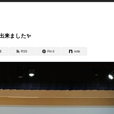
出来ました✨
NE
RSS
Pin it
note