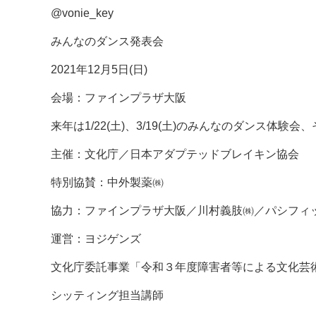
@vonie_key
みんなのダンス発表会
2021年12月5日(日)
会場：ファインプラザ大阪
来年は1/22(土)、3/19(土)のみんなのダンス体
主催：文化庁／日本アダプテッドブレイキン協会
特別協賛：中外製薬㈱
協力：ファインプラザ大阪／川村義肢㈱／パシフ
運営：ヨジゲンズ
文化庁委託事業「令和３年度障害者等による文化芸
シッティング担当講師