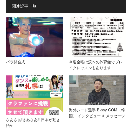
関連記事一覧
パラ開会式
今週金曜は茨木の体育館でブレ
イクレッスンもあります！
海外シード選手 B-boy GOM（韓
国） インタビュー & メッセージ
さあさあ❗️さあさあ‼️ 日本が動き
始め