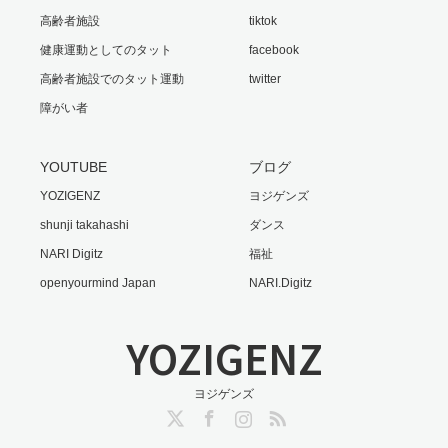
高齢者施設
tiktok
健康運動としてのタット
facebook
高齢者施設でのタット運動
twitter
障がい者
YOUTUBE
ブログ
YOZIGENZ
ヨジゲンズ
shunji takahashi
ダンス
NARI Digitz
福祉
openyourmind Japan
NARI.Digitz
YOZIGENZ
ヨジゲンズ
Twitter
Facebook
Instagram
RSS