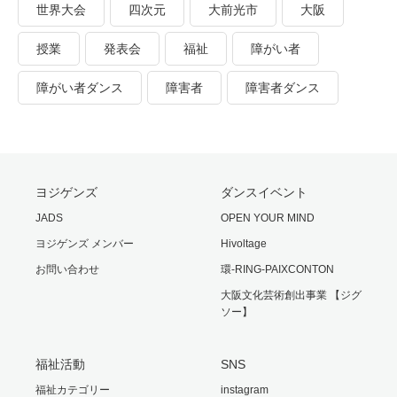
世界大会
四次元
大前光市
大阪
授業
発表会
福祉
障がい者
障がい者ダンス
障害者
障害者ダンス
ヨジゲンズ
ダンスイベント
JADS
OPEN YOUR MIND
ヨジゲンズ メンバー
Hivoltage
お問い合わせ
環-RING-PAIXCONTON
大阪文化芸術創出事業 【ジグ
ソー】
福祉活動
SNS
福祉カテゴリー
instagram