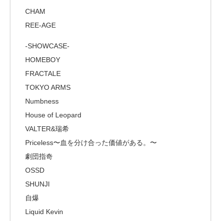
CHAM
REE-AGE
-SHOWCASE-
HOMEBOY
FRACTALE
TOKYO ARMS
Numbness
House of Leopard
VALTER&瑞希
Priceless〜血を分け合った価値がある。〜
劇団指奇
OSSD
SHUNJI
自爆
Liquid Kevin