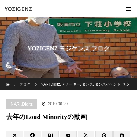
YOZIGENZ
YOZIGENZ ヨジゲンズ ブログ
ホーム
ブログ
NARI.Digitz
,
アナーキー
,
ダンス
,
ダンスイベント
,
ダン
スレッスン
,
ダンス授業
,
メンバー個人
,
ヨジゲンズ
,
俊二
去年のLoud
NARI.Digitz
2019.06.29
Minorityの動画
去年のLoud Minorityの動画