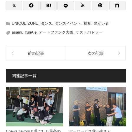
UNIQUE ZONE
,
ダンス
,
ダンスイベント
,
福祉
,
障がい者
asami
,
YuriAle
,
アートファンク大阪
,
ゲストバトラー
前の記事
次の記事
関連記事一覧
Chews flavorsと過ごした最高の
デーサービス我が家さん。