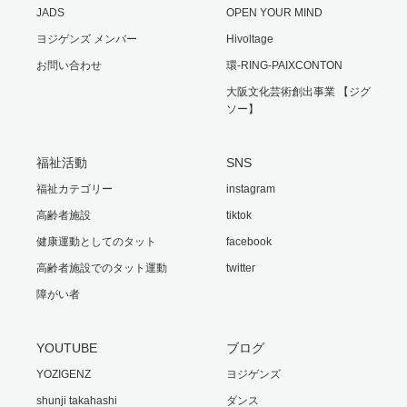
JADS
OPEN YOUR MIND
ヨジゲンズ メンバー
Hivoltage
お問い合わせ
環-RING-PAIXCONTON
大阪文化芸術創出事業 【ジグ
ソー】
福祉活動
SNS
福祉カテゴリー
instagram
高齢者施設
tiktok
健康運動としてのタット
facebook
高齢者施設でのタット運動
twitter
障がい者
YOUTUBE
ブログ
YOZIGENZ
ヨジゲンズ
shunji takahashi
ダンス