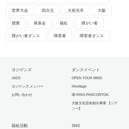
世界大会
四次元
大前光市
大阪
授業
発表会
福祉
障がい者
障がい者ダンス
障害者
障害者ダンス
ヨジゲンズ
ダンスイベント
JADS
OPEN YOUR MIND
ヨジゲンズ メンバー
Hivoltage
お問い合わせ
環-RING-PAIXCONTON
大阪文化芸術創出事業 【ジグ
ソー】
福祉活動
SNS