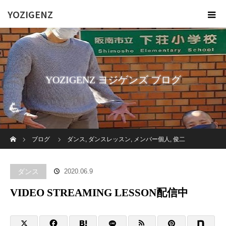
YOZIGENZ
YOZIGENZ ヨジゲンズ ブログ
ホーム
ブログ
ダンス
,
ダンスレッスン
,
メンバー個人
,
俊二
VIDEO STREAMING LESSON配信中
ダンス
2020.06.9
VIDEO STREAMING LESSON配信中