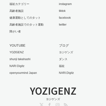
福祉カテゴリー
instagram
高齢者施設
tiktok
健康運動としてのタット
facebook
高齢者施設でのタット運動
twitter
障がい者
YOUTUBE
ブログ
YOZIGENZ
ヨジゲンズ
shunji takahashi
ダンス
NARI Digitz
福祉
openyourmind Japan
NARI.Digitz
YOZIGENZ
ヨジゲンズ
Twitter
Facebook
Instagram
RSS