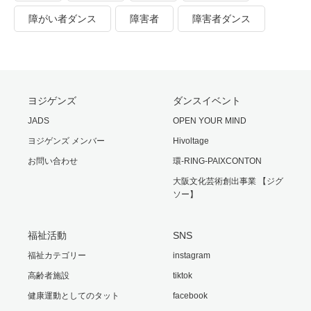
障がい者ダンス
障害者
障害者ダンス
ヨジゲンズ
ダンスイベント
JADS
OPEN YOUR MIND
ヨジゲンズ メンバー
Hivoltage
お問い合わせ
環-RING-PAIXCONTON
大阪文化芸術創出事業 【ジグ
ソー】
福祉活動
SNS
福祉カテゴリー
instagram
高齢者施設
tiktok
健康運動としてのタット
facebook