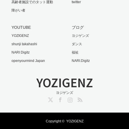
高齢者施設でのタット運動
twitter
障がい者
YOUTUBE
ブログ
YOZIGENZ
ヨジゲンズ
shunji takahashi
ダンス
NARI Digitz
福祉
openyourmind Japan
NARI.Digitz
YOZIGENZ
ヨジゲンズ
Twitter
Facebook
Instagram
RSS
Copyright ©
YOZIGENZ