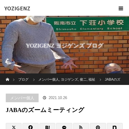
YOZIGENZ
YOZIGENZ ヨジゲンズ ブログ
ホーム
ブログ
メンバー個人
,
ヨジゲンズ
,
俊二
,
福祉
JABAのズ
ームミーティング
メンバー個人
2021.10.26
JABAのズームミーティング