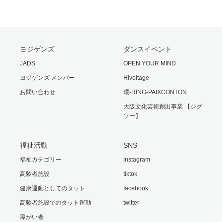
ヨジゲンズ
ダンスイベント
JADS
OPEN YOUR MIND
ヨジゲンズ メンバー
Hivoltage
お問い合わせ
環-RING-PAIXCONTON
大阪文化芸術創出事業 【ジグ
ソー】
福祉活動
SNS
福祉カテゴリー
instagram
高齢者施設
tiktok
健康運動としてのタット
facebook
高齢者施設でのタット運動
twitter
障がい者