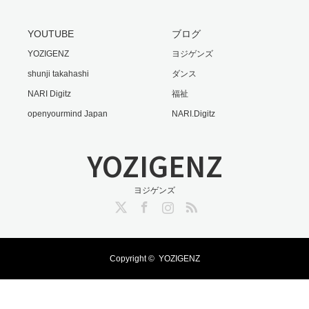
YOUTUBE
ブログ
YOZIGENZ
ヨジゲンズ
shunji takahashi
ダンス
NARI Digitz
福祉
openyourmind Japan
NARI.Digitz
YOZIGENZ
ヨジゲンズ
Twitter
Facebook
Instagram
RSS
Copyright ©
YOZIGENZ