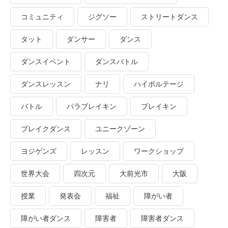
コミュニティ
ジグソー
ストリートダンス
タット
ダンサー
ダンス
ダンスイベント
ダンスバトル
ダンスレッスン
ナリ
ハイボルテージ
バトル
パラブレイキン
ブレイキン
ブレイクダンス
ユニークゾーン
ヨジゲンズ
レッスン
ワークショップ
世界大会
四次元
大前光市
大阪
授業
発表会
福祉
障がい者
障がい者ダンス
障害者
障害者ダンス