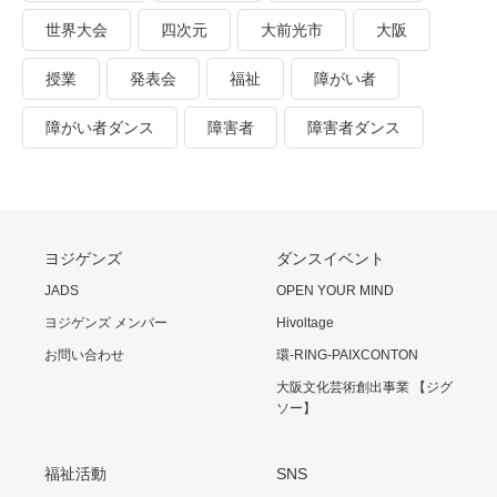
世界大会
四次元
大前光市
大阪
授業
発表会
福祉
障がい者
障がい者ダンス
障害者
障害者ダンス
ヨジゲンズ
ダンスイベント
JADS
OPEN YOUR MIND
ヨジゲンズ メンバー
Hivoltage
お問い合わせ
環-RING-PAIXCONTON
大阪文化芸術創出事業 【ジグ
ソー】
福祉活動
SNS