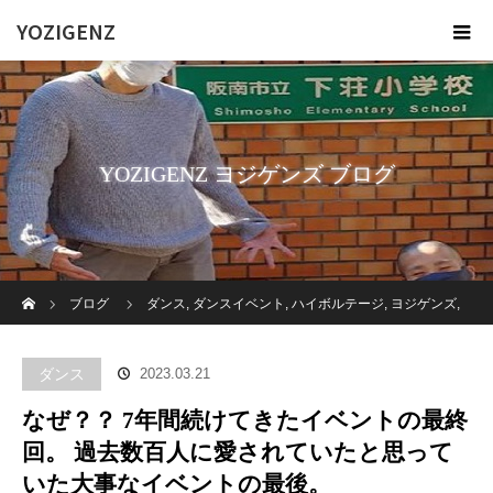
YOZIGENZ
YOZIGENZ ヨジゲンズ ブログ
ホーム
ブログ
ダンス
,
ダンスイベント
,
ハイボルテージ
,
ヨジゲンズ
,
福祉
,
障がい者
,
高齢者施設
なぜ？？ 7年間続けてきたイベントの最終
ダンス
2023.03.21
回。 過去数百人に愛されていたと思っていた大事なイベントの最後。
なぜ？？ 7年間続けてきたイベントの最終
回。 過去数百人に愛されていたと思って
いた大事なイベントの最後。