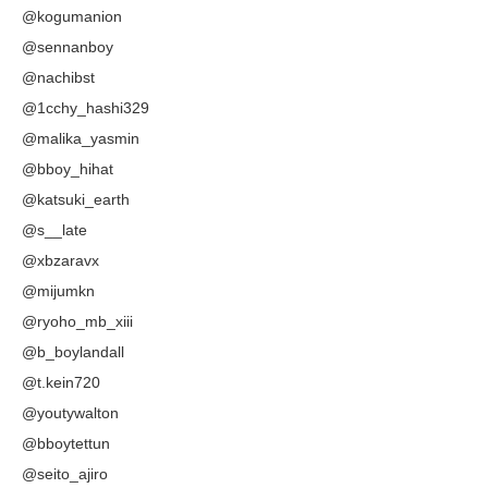
@kogumanion
@sennanboy
@nachibst
@1cchy_hashi329
@malika_yasmin
@bboy_hihat
@katsuki_earth
@s__late
@xbzaravx
@mijumkn
@ryoho_mb_xiii
@b_boylandall
@t.kein720
@youtywalton
@bboytettun
@seito_ajiro