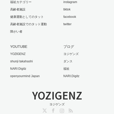
福祉カテゴリー
instagram
高齢者施設
tiktok
健康運動としてのタット
facebook
高齢者施設でのタット運動
twitter
障がい者
YOUTUBE
ブログ
YOZIGENZ
ヨジゲンズ
shunji takahashi
ダンス
NARI Digitz
福祉
openyourmind Japan
NARI.Digitz
YOZIGENZ
ヨジゲンズ
Twitter
Facebook
Instagram
RSS