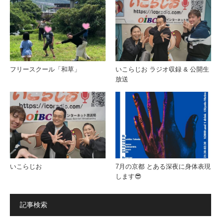
フリースクール「和草」
いこらじお ラジオ収録 & 公開生
放送
いこらじお
7月の京都 とある深夜に身体表現
します😎
記事検索