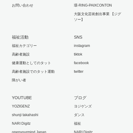
お問い合わせ
環-RING-PAIXCONTON
大阪文化芸術創出事業 【ジグ
ソー】
福祉活動
SNS
福祉カテゴリー
instagram
高齢者施設
tiktok
健康運動としてのタット
facebook
高齢者施設でのタット運動
twitter
障がい者
YOUTUBE
ブログ
YOZIGENZ
ヨジゲンズ
shunji takahashi
ダンス
NARI Digitz
福祉
openyourmind Japan
NARI.Digitz