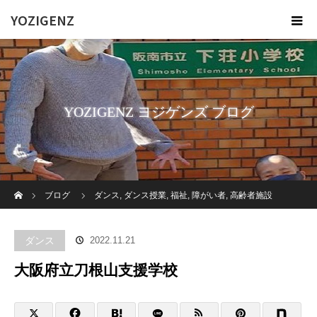
YOZIGENZ
YOZIGENZ ヨジゲンズ ブログ
ホーム
ブログ
ダンス
,
ダンス授業
,
福祉
,
障がい者
,
高齢者施設
大阪府立刀根山支援学校
ダンス
2022.11.21
大阪府立刀根山支援学校