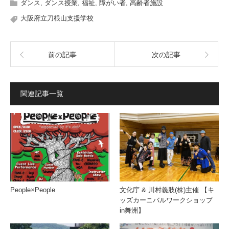
ダンス
,
ダンス授業
,
福祉
,
障がい者
,
高齢者施設
大阪府立刀根山支援学校
前の記事
次の記事
関連記事一覧
People×People
文化庁 & 川村義肢(株)主催 【キ
ッズカーニバルワークショップ
in舞洲】