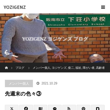
YOZIGENZ
YOZIGENZ ヨジゲンズ ブログ
ホーム
ブログ
メンバー個人
,
ヨジゲンズ
,
俊二
,
福祉
,
障がい者
,
高齢者
施設
先週末の色々③
メンバー個人
2021.10.29
先週末の色々③