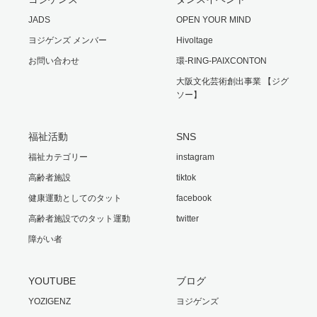
JADS
OPEN YOUR MIND
ヨジゲンズ メンバー
Hivoltage
お問い合わせ
環-RING-PAIXCONTON
大阪文化芸術創出事業 【ジグ
ソー】
福祉活動
SNS
福祉カテゴリー
instagram
高齢者施設
tiktok
健康運動としてのタット
facebook
高齢者施設でのタット運動
twitter
障がい者
YOUTUBE
ブログ
YOZIGENZ
ヨジゲンズ