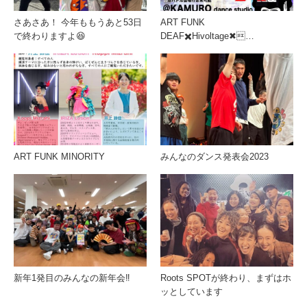
さあさあ！ 今年ももうあと53日
ART FUNK
で終わりますよ😆
DEAF✖️Hivoltage✖…
ART FUNK MINORITY
みんなのダンス発表会2023
新年1発目のみんなの新年会‼️
Roots SPOTが終わり、まずはホ
ッとしています