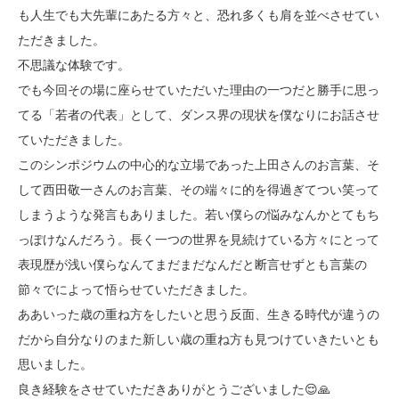
も人生でも大先輩にあたる方々と、恐れ多くも肩を並べさせてい
ただきました。
不思議な体験です。
でも今回その場に座らせていただいた理由の一つだと勝手に思っ
てる「若者の代表」として、ダンス界の現状を僕なりにお話させ
ていただきました。
このシンポジウムの中心的な立場であった上田さんのお言葉、そ
して西田敬一さんのお言葉、その端々に的を得過ぎてつい笑って
しまうような発言もありました。若い僕らの悩みなんかとてもち
っぽけなんだろう。長く一つの世界を見続けている方々にとって
表現歴が浅い僕らなんてまだまだなんだと断言せずとも言葉の
節々でによって悟らせていただきました。
ああいった歳の重ね方をしたいと思う反面、生きる時代が違うの
だから自分なりのまた新しい歳の重ね方も見つけていきたいとも
思いました。
良き経験をさせていただきありがとうございました😌🙏