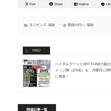
Post
Share
Hatena
LI
ヨジゲンズ
,
福祉
普段の行い
,
福祉
PREV
ハイボルテージとART FUNK大阪
ャッジ陣（計8名）を、月曜日に同
に発表！
関連記事一覧