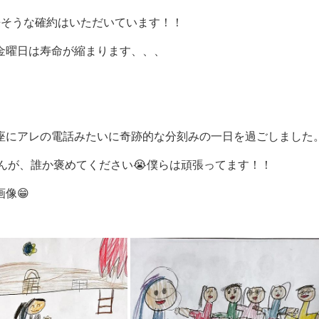
出来そうな確約はいただいています！！
金曜日は寿命が縮まります、、、
座にアレの電話みたいに奇跡的な分刻みの一日を過ごしました
んが、誰か褒めてください😭僕らは頑張ってます！！
像😁