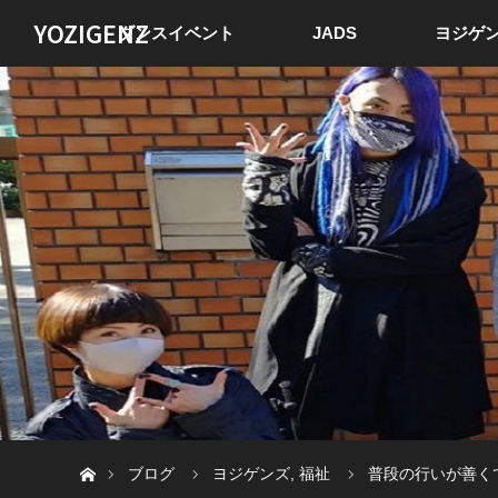
YOZIGENZ
ダンスイベント
JADS
ヨジゲン
ホーム
ブログ
ヨジゲンズ
,
福祉
普段の行いが善く