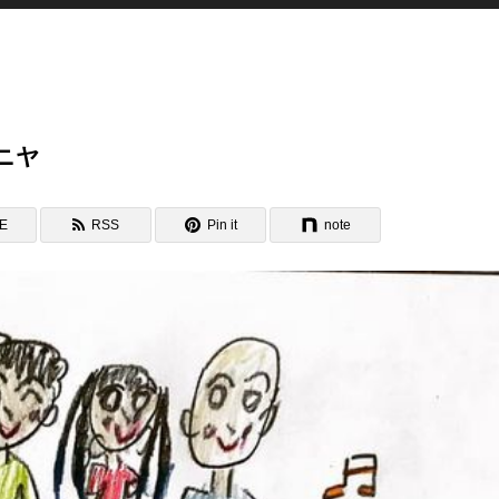
ニヤ
NE
RSS
Pin it
note