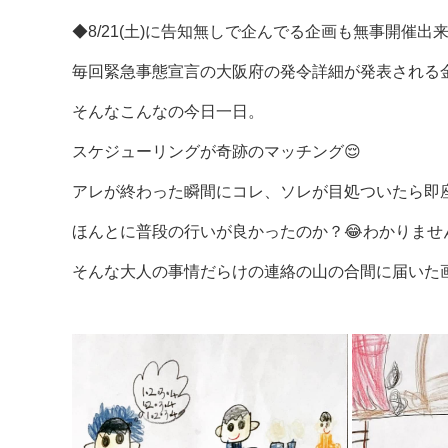
◆8/21(土)に告知無しで企んでる企画も無事開催
毎回緊急事態宣言の大阪府の発令詳細が発表される
そんなこんなの今日一日。
スケジューリングが奇跡のマッチング😌
アレが終わった瞬間にコレ、ソレが目処ついたら即
ほんとに普段の行いが良かったのか？😂わかりませ
そんな大人の事情だらけの連絡の山の合間に届いた画