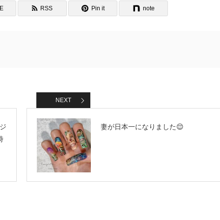
NE
RSS
Pin it
note
NEXT
のジ
妻が日本一になりました😌
時