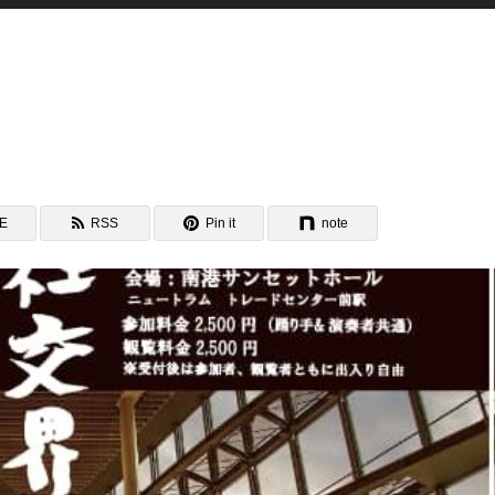
NE
RSS
Pin it
note