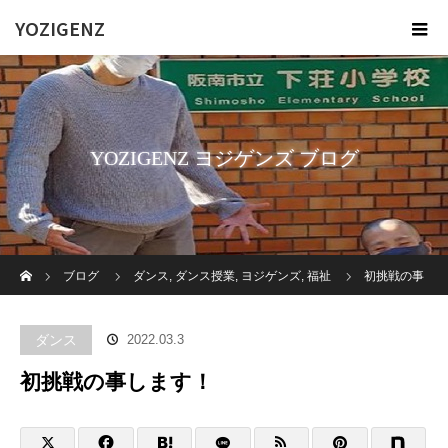
YOZIGENZ
YOZIGENZ ヨジゲンズ ブログ
ホーム
ブログ
ダンス
,
ダンス授業
,
ヨジゲンズ
,
福祉
初挑戦の事
します！
ダンス
2022.03.3
初挑戦の事します！