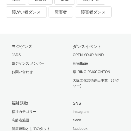
障がい者ダンス
障害者
障害者ダンス
ヨジゲンズ
ダンスイベント
JADS
OPEN YOUR MIND
ヨジゲンズ メンバー
Hivoltage
お問い合わせ
環-RING-PAIXCONTON
大阪文化芸術創出事業 【ジグ
ソー】
福祉活動
SNS
福祉カテゴリー
instagram
高齢者施設
tiktok
健康運動としてのタット
facebook