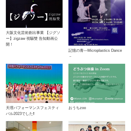
大阪文化芸術創出事業 【ジグソ
ー】zigzaw 視驅雙 告知動画公
開！
記憶の青―Microplastics Dance
－
天理パフォーマンスフェスティ
おうちzoo
バル2023でした❗️