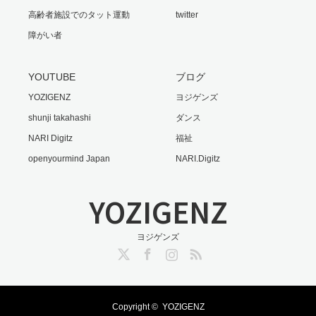
高齢者施設でのタット運動
twitter
障がい者
YOUTUBE
ブログ
YOZIGENZ
ヨジゲンズ
shunji takahashi
ダンス
NARI Digitz
福祉
openyourmind Japan
NARI.Digitz
YOZIGENZ
ヨジゲンズ
Twitter
Facebook
Instagram
RSS
Copyright ©
YOZIGENZ