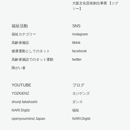
大阪文化芸術創出事業 【ジグ
ソー】
福祉活動
SNS
福祉カテゴリー
instagram
高齢者施設
tiktok
健康運動としてのタット
facebook
高齢者施設でのタット運動
twitter
障がい者
YOUTUBE
ブログ
YOZIGENZ
ヨジゲンズ
shunji takahashi
ダンス
NARI Digitz
福祉
openyourmind Japan
NARI.Digitz