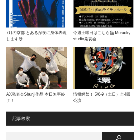
7月の京都 とある深夜に身体表現
今週土曜日はこちら💁 Moracky
します😎
studio発表会
AX発表会Shunji作品 本日無事終
情報解禁！ 5/8-9（土日）全4回
了！
公演
記事検索