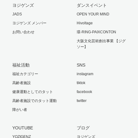
ヨジゲンズ
ダンスイベント
JADS
OPEN YOUR MIND
ヨジゲンズ メンバー
Hivoltage
お問い合わせ
環-RING-PAIXCONTON
大阪文化芸術創出事業 【ジグ
ソー】
福祉活動
SNS
福祉カテゴリー
instagram
高齢者施設
tiktok
健康運動としてのタット
facebook
高齢者施設でのタット運動
twitter
障がい者
YOUTUBE
ブログ
YOZIGENZ
ヨジゲンズ