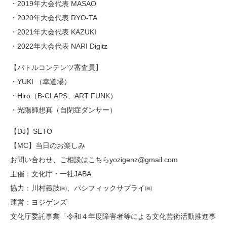
・2019年大会代表 MASAO
・2020年大会代表 RYO-TA
・2021年大会代表 KAZUKI
・2022年大会代表 NARI Digitz
【バトルコンテンツ審査員】
・YUKI （幸道場）
・Hiro（B-CLAPS、ART FUNK）
・光陽師想真（自閉症ダンサー）
【DJ】SETO
【MC】当日のお楽しみ
お問い合わせ、ご相談はこちらyozigenz@gmail.com
主催：文化庁・一社JABA
協力：川村義肢㈱、パシフィックサプライ㈱
運営：ヨジゲンズ
文化庁委託事業「令和４年度障害者等による文化芸術活動推進事