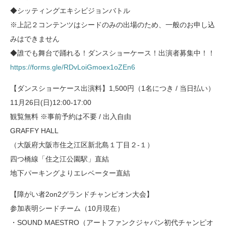
◆シッティングエキシビジョンバトル
※上記２コンテンツはシードのみの出場のため、一般のお申し込
みはできません
◆誰でも舞台で踊れる！ダンスショーケース！出演者募集中！！
https://forms.gle/RDvLoiGmoex1oZEn6
【ダンスショーケース出演料】1,500円（1名につき / 当日払い）
11月26日(日)12:00-17:00
観覧無料 ※事前予約は不要 / 出入自由
GRAFFY HALL
（大阪府大阪市住之江区新北島１丁目２-１）
四つ橋線「住之江公園駅」直結
地下パーキングよりエレベーター直結
【障がい者2on2グランドチャンピオン大会】
参加表明シードチーム（10月現在）
・SOUND MAESTRO（アートファンクジャパン初代チャンピオ