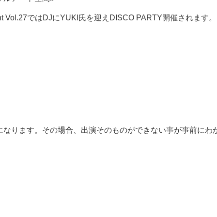
t Vol.27ではDJにYUKI氏を迎えDISCO PARTY開催されます。
催になります。その場合、出演そのものができない事が事前にわ