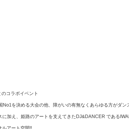
l.27とのコラボイベント
全国No1を決める大会の他、障がいの有無なくあらゆる方がダン
加え、姫路のアートを支えてきたDJ&DANCER であるIWA
ーサルアート空間!!