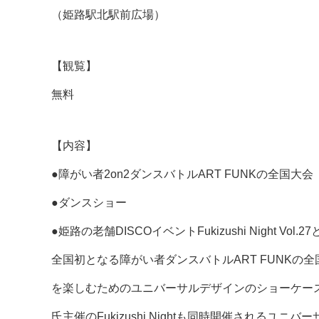
（姫路駅北駅前広場）
【観覧】
無料
【内容】
●障がい者2on2ダンスバトルART FUNKの全国大会
●ダンスショー
●姫路の老舗DISCOイベントFukizushi Night Vo
全国初となる障がい者ダンスバトルART FUNKの
を楽しむためのユニバーサルデザインのショーケースに
氏主催のFukizushi Nightも同時開催されるユニバ