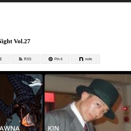
ight Vol.27
NE
RSS
Pin it
note