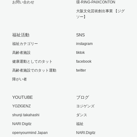
お問い合わせ
環-RING-PAIXCONTON
大阪文化芸術創出事業 【ジグ
ソー】
福祉活動
SNS
福祉カテゴリー
instagram
高齢者施設
tiktok
健康運動としてのタット
facebook
高齢者施設でのタット運動
twitter
障がい者
YOUTUBE
ブログ
YOZIGENZ
ヨジゲンズ
shunji takahashi
ダンス
NARI Digitz
福祉
openyourmind Japan
NARI.Digitz