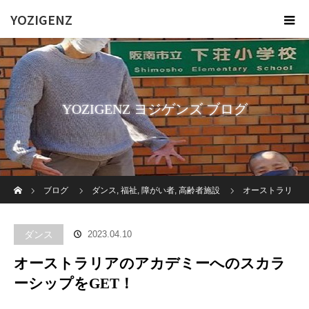
YOZIGENZ
YOZIGENZ ヨジゲンズ ブログ
ホーム
ブログ
ダンス
,
福祉
,
障がい者
,
高齢者施設
オーストラリ
アのアカデミーへのスカラーシップをGET！
ダンス
2023.04.10
オーストラリアのアカデミーへのスカラ
ーシップをGET！