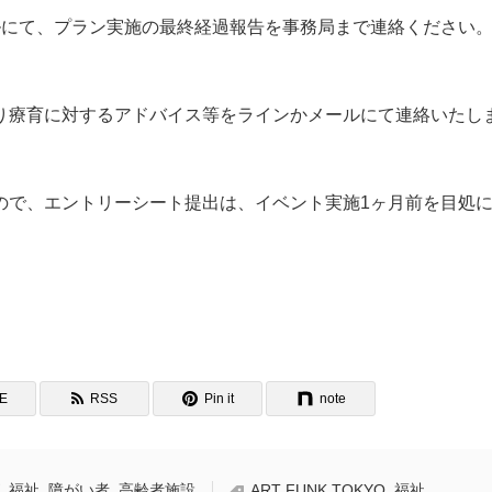
ルにて、プラン実施の最終経過報告を事務局まで連絡ください
り療育に対するアドバイス等をラインかメールにて連絡いたし
。
ので、エントリーシート提出は、イベント実施1ヶ月前を目処
NE
RSS
Pin it
note
,
福祉
,
障がい者
,
高齢者施設
ART FUNK TOKYO
,
福祉