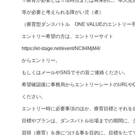
→療育が必要とは→現時点または将来的に、本人意
等が必要と考えられる障がい児（者）
（療育型ダンスバトル ONE VALUEのエントリー
エントリー希望の方は、エントリーサイト
https://et-stage.net/event/NC84MjM4/
からエントリー。
もしくはメールやSNSでその旨ご連絡ください。
希望確認後に事務局からエントリーシートのURLや
ください。
エントリー時に必要事項のほか、療育目標とそれを
目標やプランは、ダンスバトル出場までの期間に、
習得（療育）を身につける事を目的に、目標をたて