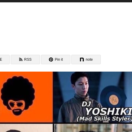
NE
RSS
Pin it
note