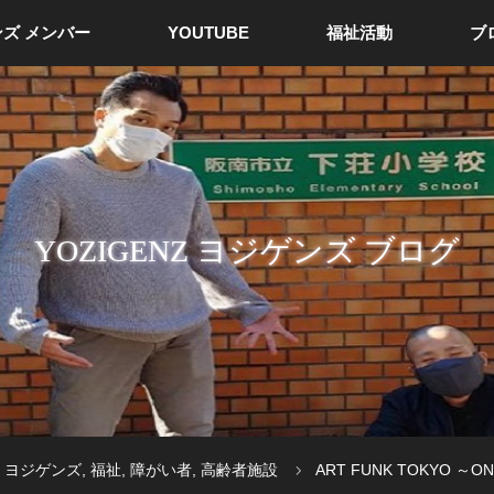
ズ メンバー
YOUTUBE
福祉活動
ブ
YOZIGENZ ヨジゲンズ ブログ
ヨジゲンズ
,
福祉
,
障がい者
,
高齢者施設
ART FUNK TOKYO ～ON